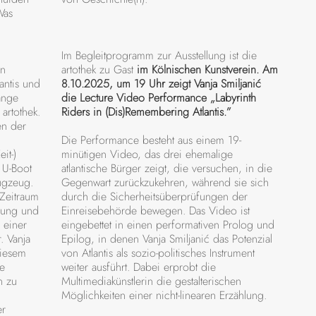
Was
Im Begleitprogramm zur Ausstellung ist die
en
artothek zu Gast
im Kölnischen Kunstverein. Am
antis und
8.10.2025, um 19 Uhr zeigt Vanja Smiljanić
lange
die Lecture Video Performance „Labyrinth
artothek.
Riders in (Dis)Remembering Atlantis.”
en der
Die Performance besteht aus einem 19-
it-)
minütigen Video, das drei ehemalige
 U-Boot
atlantische Bürger zeigt, die versuchen, in die
ugzeug.
Gegenwart zurückzukehren, während sie sich
 Zeitraum
durch die Sicherheitsüberprüfungen der
inung und
Einreisebehörde bewegen. Das Video ist
 einer
eingebettet in einen performativen Prolog und
. Vanja
Epilog, in denen Vanja Smiljanić das Potenzial
diesem
von Atlantis als sozio-politisches Instrument
he
weiter ausführt. Dabei erprobt die
n zu
Multimediakünstlerin die gestalterischen
Möglichkeiten einer nicht-linearen Erzählung.
er