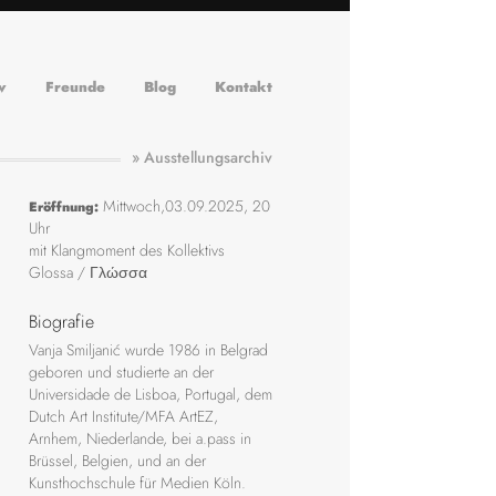
v
Freunde
Blog
Kontakt
» Ausstellungsarchiv
Mittwoch,03.09.2025, 20
Eröffnung:
Uhr
mit Klangmoment des Kollektivs
Glossa / Γλώσσα
Biografie
Vanja Smiljanić wurde 1986 in Belgrad
geboren und studierte an der
Universidade de Lisboa, Portugal, dem
Dutch Art Institute/MFA ArtEZ,
Arnhem, Niederlande, bei a.pass in
Brüssel, Belgien, und an der
Kunsthochschule für Medien Köln.