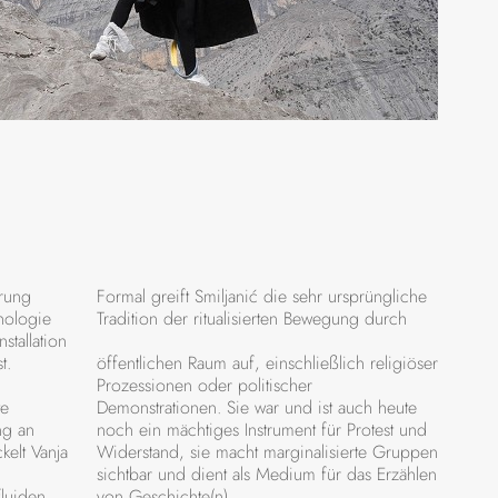
© Foto M
erung
Formal greift Smiljanić die sehr ursprüngliche
hologie
Tradition der ritualisierten Bewegung durch
stallation
t.
öffentlichen Raum auf, einschließlich religiöser
Prozessionen oder politischer
te
Demonstrationen. Sie war und ist auch heute
ng an
noch ein mächtiges Instrument für Protest und
kelt Vanja
Widerstand, sie macht marginalisierte Gruppen
sichtbar und dient als Medium für das Erzählen
luiden
von Geschichte(n).